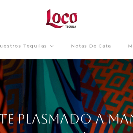
uestros Tequilas
Notas De Cata
M
TE PLASMADO A M