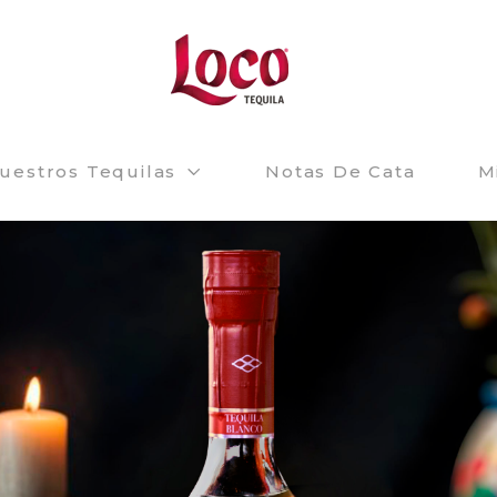
uestros Tequilas
Notas De Cata
M